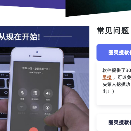
常见问题
图灵搜软
软件提供了3
灵搜
，可以免
决策人挖掘功
出！）
图灵搜软